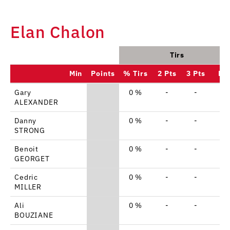
Elan Chalon
Tirs
Min
Points
% Tirs
2 Pts
3 Pts
LF
Gary
0 %
-
-
-
ALEXANDER
Danny
0 %
-
-
-
STRONG
Benoit
0 %
-
-
-
GEORGET
Cedric
0 %
-
-
-
MILLER
Ali
0 %
-
-
-
BOUZIANE