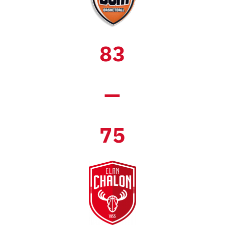
83
—
75