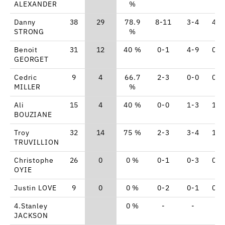
ALEXANDER
%
Danny
38
29
78.9
8-11
3-4
4-4
STRONG
%
Benoit
31
12
40 %
0-1
4-9
0-0
GEORGET
Cedric
9
4
66.7
2-3
0-0
0-0
MILLER
%
Ali
15
4
40 %
0-0
1-3
1-2
BOUZIANE
Troy
32
14
75 %
2-3
3-4
1-1
TRUVILLION
Christophe
26
0
0 %
0-1
0-3
0-0
OYIE
Justin LOVE
9
0
0 %
0-2
0-1
0-0
4.Stanley
0 %
-
-
-
JACKSON