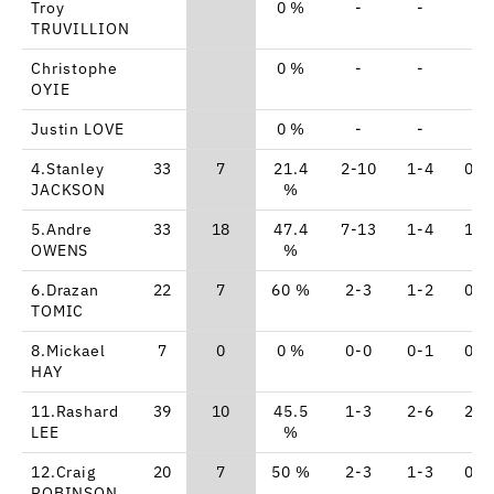
Troy
0 %
-
-
-
TRUVILLION
Christophe
0 %
-
-
-
OYIE
Justin LOVE
0 %
-
-
-
4.Stanley
33
7
21.4
2-10
1-4
0-0
JACKSON
%
5.Andre
33
18
47.4
7-13
1-4
1-2
OWENS
%
6.Drazan
22
7
60 %
2-3
1-2
0-0
TOMIC
8.Mickael
7
0
0 %
0-0
0-1
0-2
HAY
11.Rashard
39
10
45.5
1-3
2-6
2-2
LEE
%
12.Craig
20
7
50 %
2-3
1-3
0-0
ROBINSON