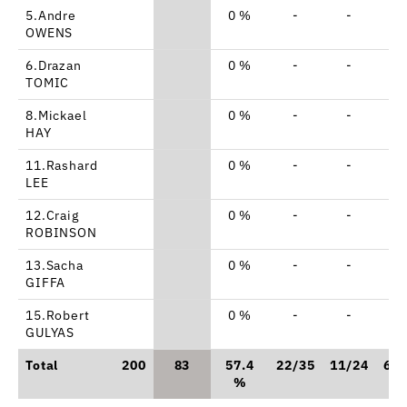
5.Andre
0 %
-
-
-
OWENS
6.Drazan
0 %
-
-
-
TOMIC
8.Mickael
0 %
-
-
-
HAY
11.Rashard
0 %
-
-
-
LEE
12.Craig
0 %
-
-
-
ROBINSON
13.Sacha
0 %
-
-
-
GIFFA
15.Robert
0 %
-
-
-
GULYAS
Total
200
83
57.4
22/35
11/24
6/9
%