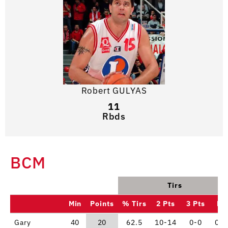
Robert GULYAS
11
Rbds
BCM
Tirs
Min
Points
% Tirs
2 Pts
3 Pts
LF
Gary
40
20
62.5
10-14
0-0
0-2