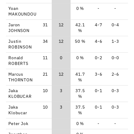
Yoan
0 %
-
-
-
MAKOUNDOU
Jaron
31
12
42.1
4-7
0-4
4-
JOHNSON
%
Justin
34
12
50 %
4-6
1-3
1-
ROBINSON
Ronald
11
0
0 %
0-2
0-0
0-
ROBERTS
Marcus
21
12
41.7
3-6
2-6
0-
THORNTON
%
Jaka
10
3
37.5
0-1
0-3
3-
KLOBUCAR
%
Jaka
10
3
37.5
0-1
0-3
3-
Klobucar
%
Peter Jok
0 %
-
-
-