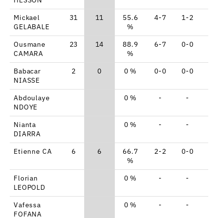
Mickael
31
11
55.6
4-7
1-2
0-
GELABALE
%
Ousmane
23
14
88.9
6-7
0-0
2-
CAMARA
%
Babacar
2
0
0 %
0-0
0-0
0-
NIASSE
Abdoulaye
0 %
-
-
-
NDOYE
Nianta
0 %
-
-
-
DIARRA
Etienne CA
6
6
66.7
2-2
0-0
2-
%
Florian
0 %
-
-
-
LEOPOLD
Vafessa
0 %
-
-
-
FOFANA