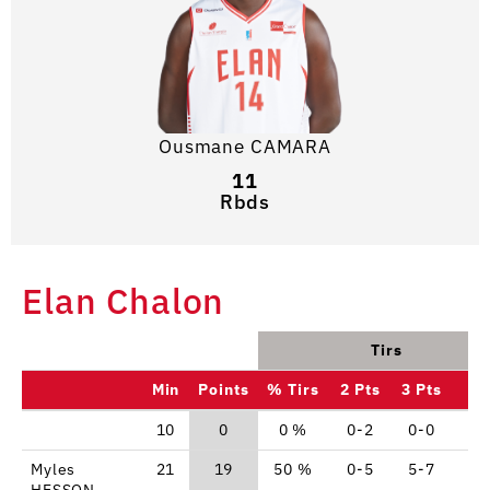
Ousmane CAMARA
11
Rbds
Elan Chalon
Tirs
Min
Points
% Tirs
2 Pts
3 Pts
L
10
0
0 %
0-2
0-0
0-
Myles
21
19
50 %
0-5
5-7
4-
HESSON