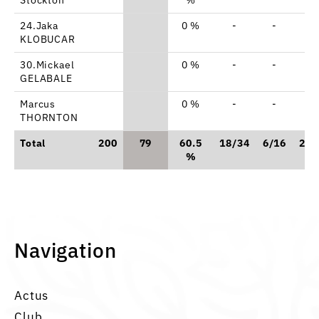
24.Jaka
0 %
-
-
-
KLOBUCAR
30.Mickael
0 %
-
-
-
GELABALE
Marcus
0 %
-
-
-
THORNTON
Total
200
79
60.5
18/34
6/16
25/
%
Navigation
Actus
Club