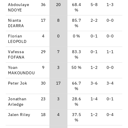
Abdoulaye
36
20
68.4
5-8
1-3
7-
NDOYE
%
Nianta
17
8
85.7
2-2
0-0
4-
DIARRA
%
Florian
4
0
0 %
0-1
0-0
0-
LEOPOLD
Vafessa
29
7
83.3
0-1
1-1
4-
FOFANA
%
Yoan
9
3
50 %
1-2
0-0
1-
MAKOUNDOU
Peter Jok
30
17
66.7
3-6
3-4
2-
%
Jonathan
23
3
28.6
1-4
0-1
1-
Arledge
%
Jalen Riley
18
4
37.5
1-2
0-4
2-
%