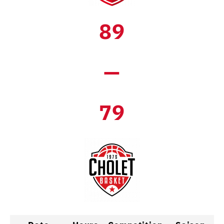
89
—
79