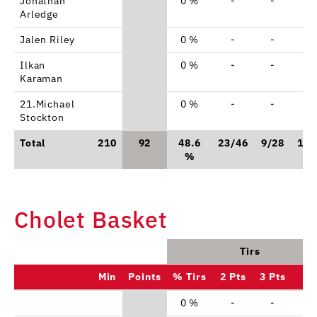
Jonathan
0 %
-
-
-
Arledge
Jalen Riley
0 %
-
-
-
Ilkan
0 %
-
-
-
Karaman
21.Michael
0 %
-
-
-
Stockton
Total
210
92
48.6
23/46
9/28
19/
%
Cholet Basket
Tirs
Min
Points
% Tirs
2 Pts
3 Pts
L
0 %
-
-
-