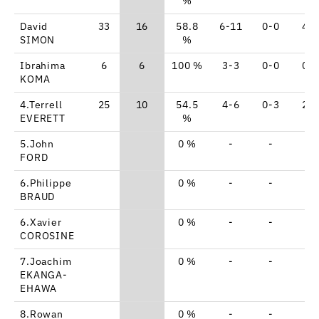
%
David
33
16
58.8
6-11
0-0
4-
SIMON
%
Ibrahima
6
6
100 %
3-3
0-0
0-
KOMA
4.Terrell
25
10
54.5
4-6
0-3
2-
EVERETT
%
5.John
0 %
-
-
-
FORD
6.Philippe
0 %
-
-
-
BRAUD
6.Xavier
0 %
-
-
-
COROSINE
7.Joachim
0 %
-
-
-
EKANGA-
EHAWA
8.Rowan
0 %
-
-
-