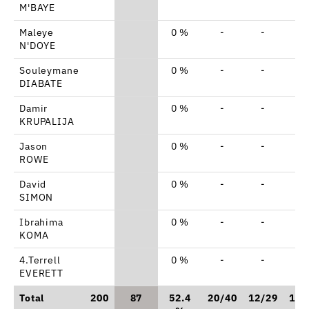
M'BAYE
Maleye
0 %
-
-
-
N'DOYE
Souleymane
0 %
-
-
-
DIABATE
Damir
0 %
-
-
-
KRUPALIJA
Jason
0 %
-
-
-
ROWE
David
0 %
-
-
-
SIMON
Ibrahima
0 %
-
-
-
KOMA
4.Terrell
0 %
-
-
-
EVERETT
Total
200
87
52.4
20/40
12/29
11/