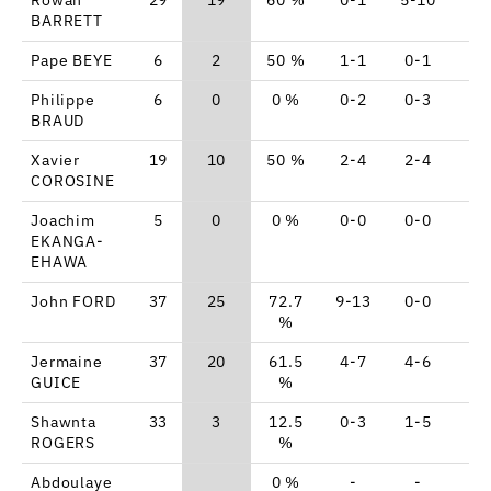
BARRETT
Pape BEYE
6
2
50 %
1-1
0-1
0-
Philippe
6
0
0 %
0-2
0-3
0-
BRAUD
Xavier
19
10
50 %
2-4
2-4
0-
COROSINE
Joachim
5
0
0 %
0-0
0-0
0-
EKANGA-
EHAWA
John FORD
37
25
72.7
9-13
0-0
7-
%
Jermaine
37
20
61.5
4-7
4-6
0-
GUICE
%
Shawnta
33
3
12.5
0-3
1-5
0-
ROGERS
%
Abdoulaye
0 %
-
-
-