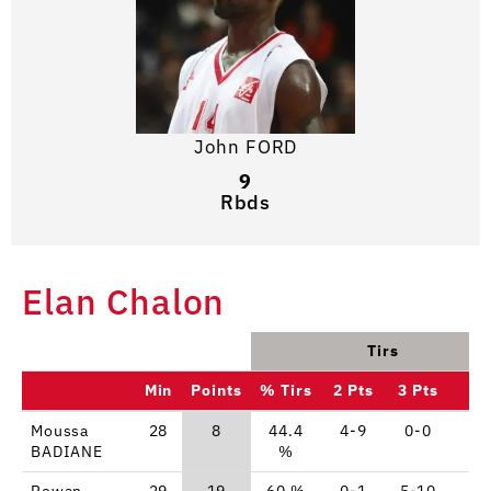
John FORD
9
Rbds
Elan Chalon
Tirs
Min
Points
% Tirs
2 Pts
3 Pts
L
Moussa
28
8
44.4
4-9
0-0
0-
BADIANE
%
Rowan
29
19
60 %
0-1
5-10
4-