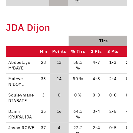
%
JDA Dijon
Tirs
Min
Points
% Tirs
2 Pts
3 Pts
LF
Abdoulaye
28
13
58.3
4-7
1-3
2-
M'BAYE
%
Maleye
33
14
50 %
4-8
2-4
0-
N'DOYE
Souleymane
3
0
0 %
0-0
0-0
0-
DIABATE
Damir
35
16
64.3
3-4
2-5
4-
KRUPALIJA
%
Jason ROWE
37
4
22.2
2-4
0-5
0-