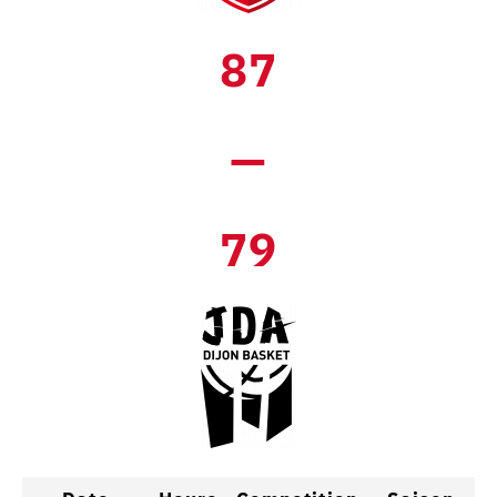
87
—
79