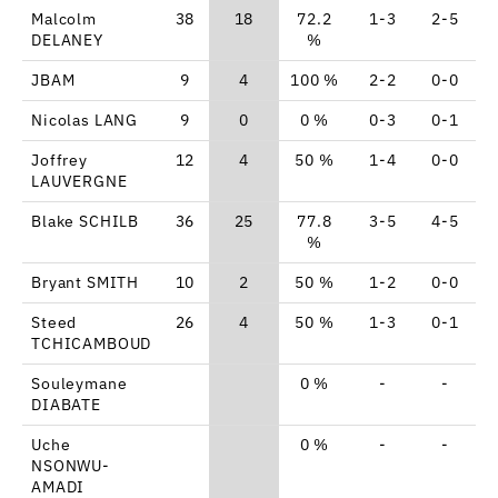
Malcolm
38
18
72.2
1-3
2-5
1
DELANEY
%
JBAM
9
4
100 %
2-2
0-0
Nicolas LANG
9
0
0 %
0-3
0-1
Joffrey
12
4
50 %
1-4
0-0
LAUVERGNE
Blake SCHILB
36
25
77.8
3-5
4-5
%
Bryant SMITH
10
2
50 %
1-2
0-0
Steed
26
4
50 %
1-3
0-1
TCHICAMBOUD
Souleymane
0 %
-
-
DIABATE
Uche
0 %
-
-
NSONWU-
AMADI