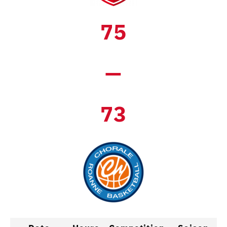
75
—
73