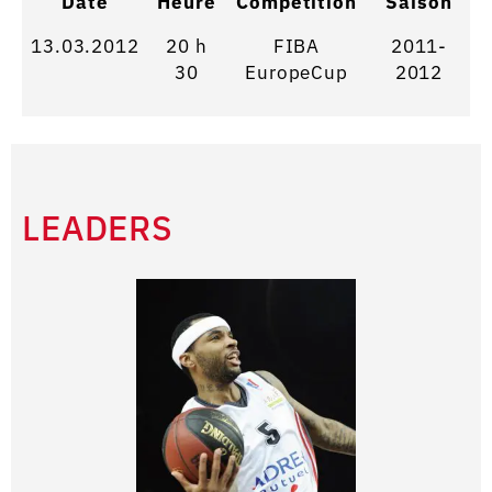
Date
Heure
Competition
Saison
13.03.2012
20 h
FIBA
2011-
30
EuropeCup
2012
LEADERS