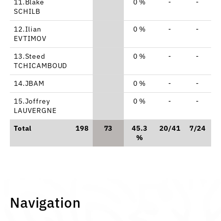
11.Blake
0 %
-
-
SCHILB
12.Ilian
0 %
-
-
EVTIMOV
13.Steed
0 %
-
-
TCHICAMBOUD
14.JBAM
0 %
-
-
15.Joffrey
0 %
-
-
LAUVERGNE
Total
198
73
45.3
20/41
7/24
1
%
Navigation