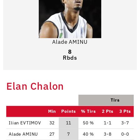
Alade AMINU
8
Rbds
Elan Chalon
Tirs
Min
Points
% Tirs
2 Pts
3 Pts
Ilian EVTIMOV
32
11
50 %
1-1
3-7
Alade AMINU
27
7
40 %
3-8
0-0