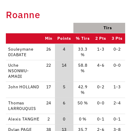
Roanne
Tirs
Min
Points
% Tirs
2 Pts
3 Pts
Souleymane
26
4
33.3
1-3
0-2
DIABATE
%
Uche
22
14
58.8
4-6
0-0
NSONWU-
%
AMADI
John HOLLAND
17
5
42.9
0-2
1-3
%
Thomas
24
6
50 %
0-0
2-4
LARROUQUIS
Alexis TANGHE
2
0
0 %
0-1
0-1
Dylan PAGE
38
13
35.7
2-6
3-8