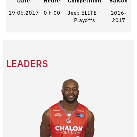
Date
Heure
Competition
Saison
19.06.2017
0 h 00
Jeep ELITE –
2016-
Playoffs
2017
LEADERS