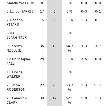
Abdoulaye LOUM
8
0
0 %
0-0
0-0
3.Lance HARRIS
17
0
0 %
0-3
0-1
7.Gédéon
15
2
25 %
1-3
0-1
PITARD
8.AJ
0 %
-
-
SLAUGHTER
9.Jérémy
36
18
64.3
3-3
3-7
NZEULIE
%
10.Moustapha
28
9
50 %
3-6
0-0
FALL
11.Erving
0 %
-
-
WALKER
21.John
29
20
53.3
2-3
5-10
ROBERSON
%
23.Cameron
30
17
62.5
5-8
1-3
CLARK
%