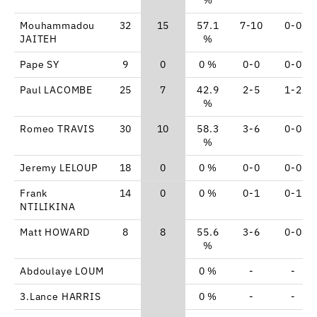
Mouhammadou
32
15
57.1
7-10
0-0
JAITEH
%
Pape SY
9
0
0 %
0-0
0-0
Paul LACOMBE
25
7
42.9
2-5
1-2
%
Romeo TRAVIS
30
10
58.3
3-6
0-0
%
Jeremy LELOUP
18
0
0 %
0-0
0-0
Frank
14
0
0 %
0-1
0-1
NTILIKINA
Matt HOWARD
8
8
55.6
3-6
0-0
%
Abdoulaye LOUM
0 %
-
-
3.Lance HARRIS
0 %
-
-