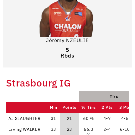
Jérémy NZEULIE
5
Rbds
Strasbourg IG
Tirs
Min
Points
% Tirs
2 Pts
3 Pts
AJ SLAUGHTER
31
21
60 %
4-7
4-5
Erving WALKER
33
23
56.3
2-4
6-10
%