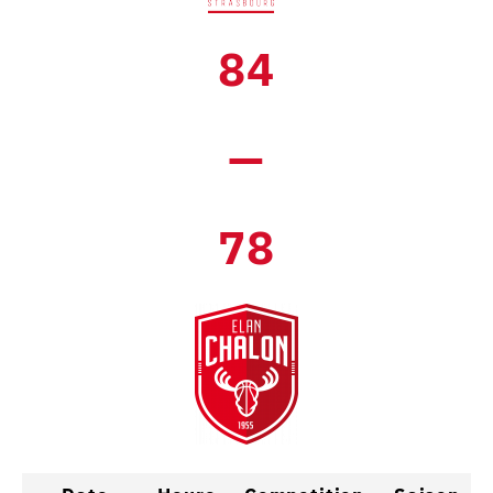
84
—
78