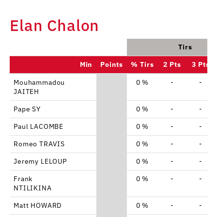
Elan Chalon
Tirs
Min
Points
% Tirs
2 Pts
3 Pts
Mouhammadou
0 %
-
-
JAITEH
Pape SY
0 %
-
-
Paul LACOMBE
0 %
-
-
Romeo TRAVIS
0 %
-
-
Jeremy LELOUP
0 %
-
-
Frank
0 %
-
-
NTILIKINA
Matt HOWARD
0 %
-
-