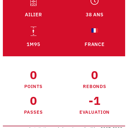
AILIER
38 ANS
1M95
FRANCE
0
0
POINTS
REBONDS
0
-1
PASSES
EVALUATION