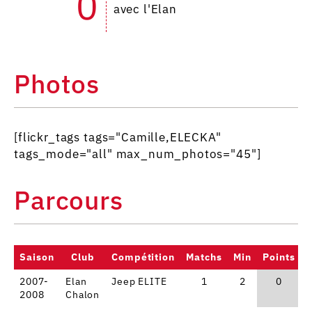
0
avec l'Elan
Photos
[flickr_tags tags="Camille,ELECKA"
tags_mode="all" max_num_photos="45"]
Parcours
Saison
Club
Compétition
Matchs
Min
Points
2007-
Elan
Jeep ELITE
1
2
0
2008
Chalon