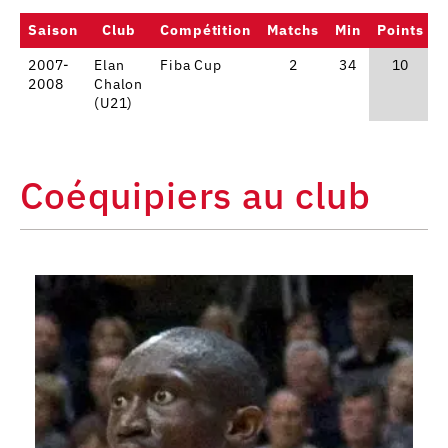
Saison
Club
Compétition
Matchs
Min
Points
2007-
Elan
Fiba Cup
2
34
10
2008
Chalon
(U21)
Coéquipiers au club