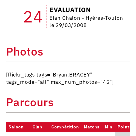
EVALUATION
24
Elan Chalon - Hyères-Toulon
le 29/03/2008
Photos
[flickr_tags tags="Bryan,BRACEY"
tags_mode="all" max_num_photos="45"]
Parcours
Saison
Club
Compétition
Matchs
Min
Points