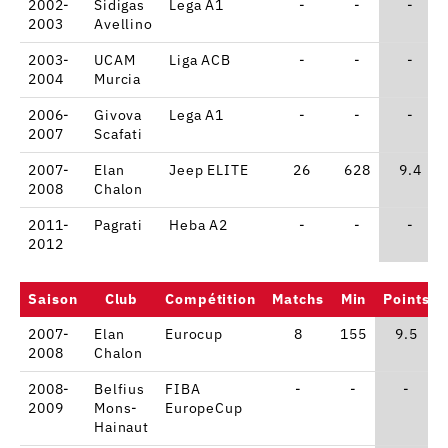
2002-
Sidigas
Lega A1
-
-
-
2003
Avellino
2003-
UCAM
Liga ACB
-
-
-
2004
Murcia
2006-
Givova
Lega A1
-
-
-
2007
Scafati
2007-
Elan
Jeep ELITE
26
628
9.4
2008
Chalon
2011-
Pagrati
Heba A2
-
-
-
2012
Saison
Club
Compétition
Matchs
Min
Points
2007-
Elan
Eurocup
8
155
9.5
2008
Chalon
2008-
Belfius
FIBA
-
-
-
2009
Mons-
EuropeCup
Hainaut