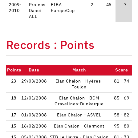
2009-
Proteas
FIBA
2
45
7
2010
Danoi
EuropeCup
AEL
Records : Points
Points
Date
Match
Score
23
29/03/2008
Elan Chalon - Hyères-
81 - 74
Toulon
18
12/01/2008
Elan Chalon - BCM
85 - 69
Gravelines-Dunkerque
17
01/03/2008
Elan Chalon - ASVEL
58 - 82
15
16/02/2008
Elan Chalon - Clermont
95 - 80
15
05/01/2008
STB Le Havre - Elan Chalon
81 - 73