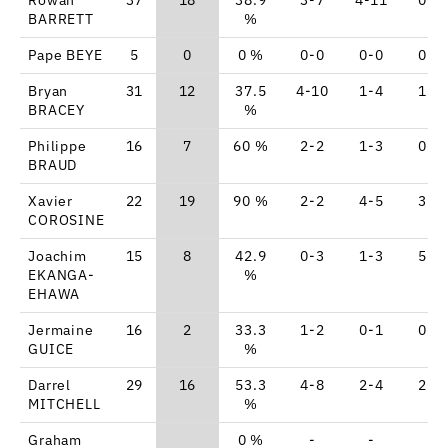
BARRETT
%
Pape BEYE
5
0
0 %
0-0
0-0
0-0
Bryan
31
12
37.5
4-10
1-4
1-2
BRACEY
%
Philippe
16
7
60 %
2-2
1-3
0-0
BRAUD
Xavier
22
19
90 %
2-2
4-5
3-3
COROSINE
Joachim
15
8
42.9
0-3
1-3
5-8
EKANGA-
%
EHAWA
Jermaine
16
2
33.3
1-2
0-1
0-0
GUICE
%
Darrel
29
16
53.3
4-8
2-4
2-3
MITCHELL
%
Graham
0 %
-
-
-