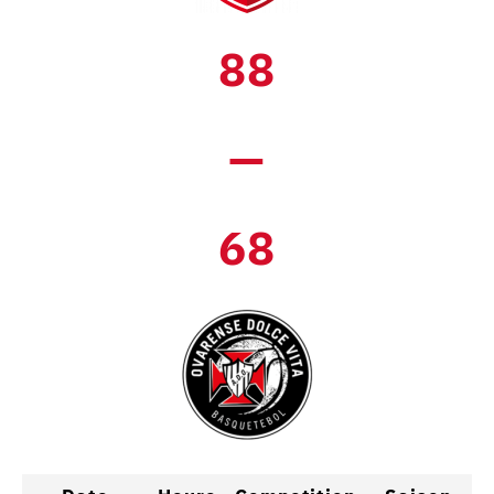
88
—
68