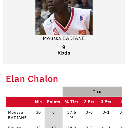
Moussa BADIANE
9
Rbds
Elan Chalon
Tirs
Min
Points
% Tirs
2 Pts
3 Pts
LF
Moussa
30
6
37.5
3-6
0-1
0-1
BADIANE
%
Rowan
37
18
38.9
3-7
4-11
0-0