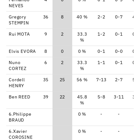
NEVES
Gregory
36
8
40 %
2-2
0-7
4-
STEMPIN
Rui MOTA
9
2
33.3
1-2
0-1
0-
%
Elvis EVORA
8
0
0 %
0-1
0-0
0-
Nuno
6
2
33.3
1-1
0-1
0-
CORTEZ
%
Cordell
35
25
56 %
7-13
2-7
5-
HENRY
Ben REED
39
22
45.8
5-8
3-11
3-
%
6.Philippe
0 %
-
-
-
BRAUD
6.Xavier
0 %
-
-
-
COROSINE