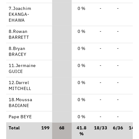
7.Joachim
0 %
-
-
-
EKANGA-
EHAWA
8.Rowan
0 %
-
-
-
BARRETT
8.Bryan
0 %
-
-
-
BRACEY
11.Jermaine
0 %
-
-
-
GUICE
12.Darrel
0 %
-
-
-
MITCHELL
18.Moussa
0 %
-
-
-
BADIANE
Pape BEYE
0 %
-
-
-
Total
199
68
41.8
18/33
6/36
14/
%