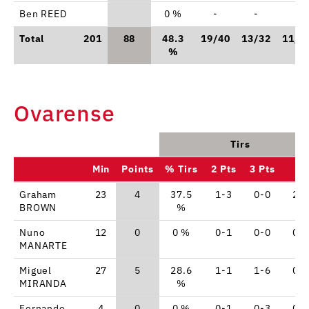
Ben REED
0 %
-
-
-
Total
201
88
48.3
19/40
13/32
11/1
%
Ovarense
Tirs
Min
Points
% Tirs
2 Pts
3 Pts
LF
Graham
23
4
37.5
1-3
0-0
2-
BROWN
%
Nuno
12
0
0 %
0-1
0-0
0-
MANARTE
Miguel
27
5
28.6
1-1
1-6
0-
MIRANDA
%
Fernando
4
0
0 %
0-1
0-3
0-