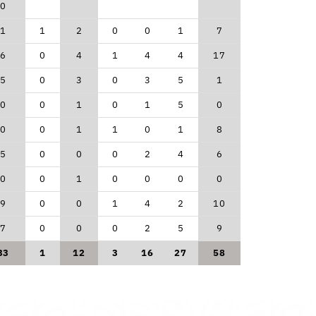
0
1
1
2
0
0
1
7
6
0
4
1
4
4
17
5
0
3
0
3
5
1
0
0
1
0
1
5
0
0
0
1
1
0
1
8
5
0
0
0
2
4
6
0
0
1
0
0
0
0
9
0
0
1
4
2
10
7
0
0
0
2
5
9
33
1
12
3
16
27
58