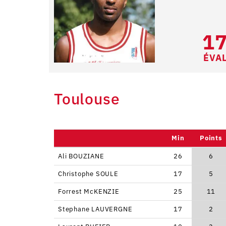
1
ÉVA
Toulouse
Min
Points
Ali BOUZIANE
26
6
Christophe SOULE
17
5
Forrest McKENZIE
25
11
Stephane LAUVERGNE
17
2