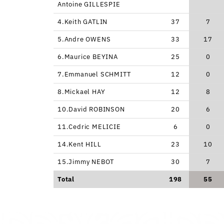
Antoine GILLESPIE
4.Keith GATLIN
37
7
5.Andre OWENS
33
17
6.Maurice BEYINA
25
0
7.Emmanuel SCHMITT
12
0
8.Mickael HAY
12
8
10.David ROBINSON
20
6
11.Cedric MELICIE
6
0
14.Kent HILL
23
10
15.Jimmy NEBOT
30
7
Total
198
55