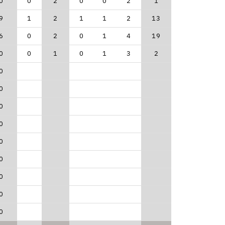
0
0
2
0
0
2
1
9
1
2
1
1
2
13
6
0
2
0
1
4
19
0
0
1
0
1
3
2
0
0
0
0
0
0
0
0
0