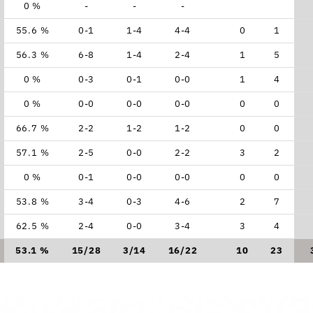
0 %
-
-
-
55.6 %
0-1
1-4
4-4
0
1
56.3 %
6-8
1-4
2-4
1
5
0 %
0-3
0-1
0-0
1
4
0 %
0-0
0-0
0-0
0
0
66.7 %
2-2
1-2
1-2
0
0
57.1 %
2-5
0-0
2-2
3
2
0 %
0-1
0-0
0-0
0
0
53.8 %
3-4
0-3
4-6
2
7
62.5 %
2-4
0-0
3-4
3
4
53.1 %
15/28
3/14
16/22
10
23