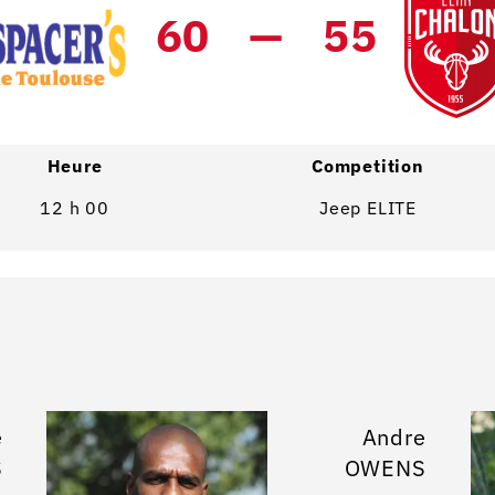
60
—
55
Heure
Competition
12 h 00
Jeep ELITE
e
Andre
S
OWENS