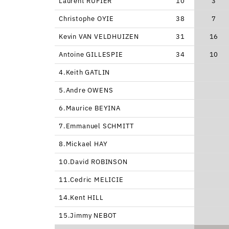
Laurent RUFIER
10
3
Christophe OYIE
38
7
Kevin VAN VELDHUIZEN
31
16
Antoine GILLESPIE
34
10
4.Keith GATLIN
5.Andre OWENS
6.Maurice BEYINA
7.Emmanuel SCHMITT
8.Mickael HAY
10.David ROBINSON
11.Cedric MELICIE
14.Kent HILL
15.Jimmy NEBOT