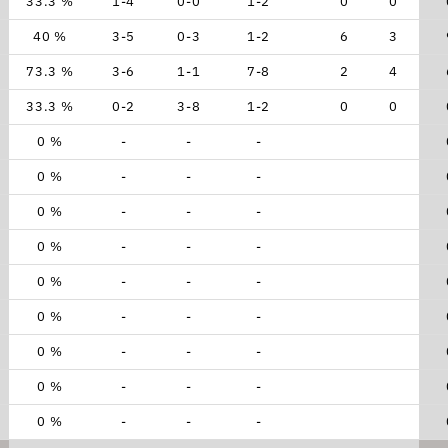
33.3 %
1-4
0-0
1-2
0
0
40 %
3-5
0-3
1-2
6
3
73.3 %
3-6
1-1
7-8
2
4
33.3 %
0-2
3-8
1-2
0
0
0 %
-
-
-
0 %
-
-
-
0 %
-
-
-
0 %
-
-
-
0 %
-
-
-
0 %
-
-
-
0 %
-
-
-
0 %
-
-
-
0 %
-
-
-