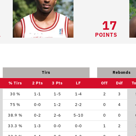
7
17
L
POINTS
Tirs
Rebonds
% Tirs
2 Pts
3 Pts
LF
Off
Déf
To
30 %
1-1
1-5
1-4
2
3
75 %
0-0
1-2
2-2
0
4
38.9 %
0-2
2-6
5-10
0
0
33.3 %
1-3
0-0
0-0
1
2