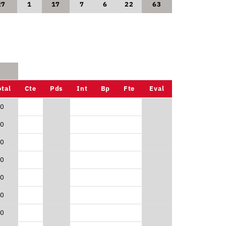
27
1
17
7
6
22
63
otal
Cte
Pds
Int
Bp
Fte
Eval
0
0
0
0
0
0
0