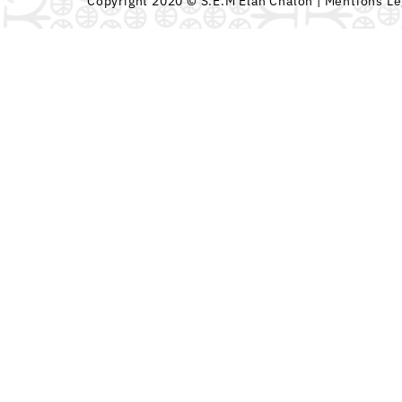
Copyright 2020 © S.E.M Elan Chalon |
Mentions Lé