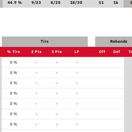
44.9 %
9/23
8/25
18/30
11
16
Tirs
Rebonds
% Tirs
2 Pts
3 Pts
LF
Off
Déf
T
0 %
-
-
-
0 %
-
-
-
0 %
-
-
-
0 %
-
-
-
0 %
-
-
-
0 %
-
-
-
0 %
-
-
-